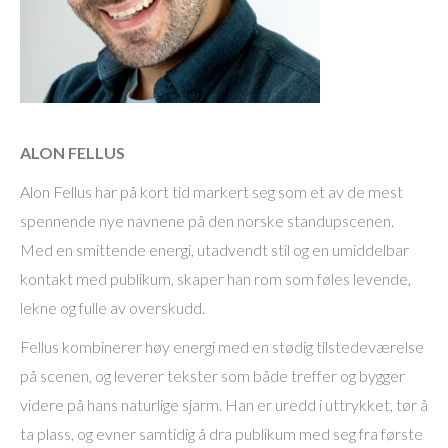
ALON FELLUS
Alon Fellus har på kort tid markert seg som et av de mest
spennende nye navnene på den norske standupscenen.
Med en smittende energi, utadvendt stil og en umiddelbar
kontakt med publikum, skaper han rom som føles levende,
lekne og fulle av overskudd.
Fellus kombinerer høy energi med en stødig tilstedeværelse
på scenen, og leverer tekster som både treffer og bygger
videre på hans naturlige sjarm. Han er uredd i uttrykket, tør å
ta plass, og evner samtidig å dra publikum med seg fra første