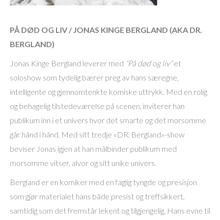
PÅ DØD OG LIV / JONAS KINGE BERGLAND (AKA DR.
BERGLAND)
Jonas Kinge Bergland leverer med
“På død og liv”
et
soloshow som tydelig bærer preg av hans særegne,
intelligente og gjennomtenkte komiske uttrykk. Med en rolig
og behagelig tilstedeværelse på scenen, inviterer han
publikum inn i et univers hvor det smarte og det morsomme
går hånd i hånd. Med sitt tredje «DR. Bergland»-show
beviser Jonas igjen at han målbinder publikum med
morsomme vitser, alvor og sitt unike univers.
Bergland er en komiker med en faglig tyngde og presisjon
som gjør materialet hans både presist og treffsikkert,
samtidig som det fremstår lekent og tilgjengelig. Hans evne til