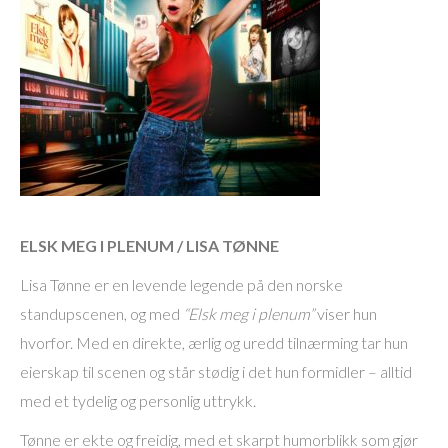
ELSK MEG I PLENUM / LISA TØNNE
Lisa Tønne er en levende legende på den norske
standupscenen, og med
“Elsk meg i plenum”
viser hun
hvorfor. Med en direkte, ærlig og uredd tilnærming tar hun
eierskap til scenen og står stødig i det hun formidler – alltid
med et tydelig og personlig uttrykk.
Tønne er ekte og freidig, med et skarpt humorblikk som gjør