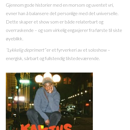
Gjennom gode historier med en morsom og uventet vri,
evner han å balansere det personlige med det universelle.
Dette skaper et show som er både relaterbart og
overraskende – og som virkelig engasjerer fra første til siste
øyeblikk.
“Lykkelig deprimert”
er et fyrverkeri av et soloshow –
energisk, sårbart og fullstendig tilstedeværende.