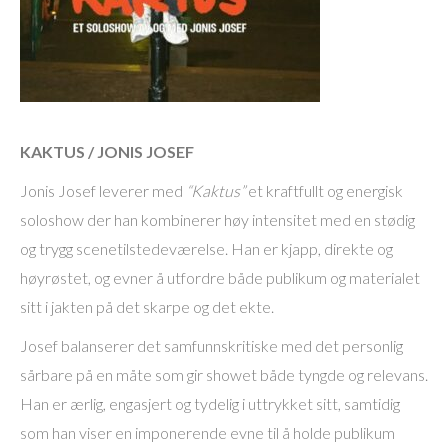
KAKTUS / JONIS JOSEF
Jonis Josef leverer med
“Kaktus”
et kraftfullt og energisk
soloshow der han kombinerer høy intensitet med en stødig
og trygg scenetilstedeværelse. Han er kjapp, direkte og
høyrøstet, og evner å utfordre både publikum og materialet
sitt i jakten på det skarpe og det ekte.
Josef balanserer det samfunnskritiske med det personlig
sårbare på en måte som gir showet både tyngde og relevans.
Han er ærlig, engasjert og tydelig i uttrykket sitt, samtidig
som han viser en imponerende evne til å holde publikum