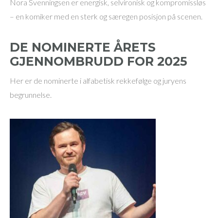
Nora Svenningsen er energisk, selvironisk og kompromissløs
– en komiker med en sterk og særegen posisjon på scenen.
DE NOMINERTE ÅRETS
GJENNOMBRUDD FOR 2025
Her er de nominerte i alfabetisk rekkefølge og juryens
begrunnelse.