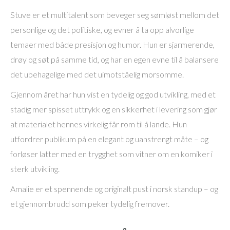
Stuve er et multitalent som beveger seg sømløst mellom det
personlige og det politiske, og evner å ta opp alvorlige
temaer med både presisjon og humor. Hun er sjarmerende,
drøy og søt på samme tid, og har en egen evne til å balansere
det ubehagelige med det uimotståelig morsomme.
Gjennom året har hun vist en tydelig og god utvikling, med et
stadig mer spisset uttrykk og en sikkerhet i levering som gjør
at materialet hennes virkelig får rom til å lande. Hun
utfordrer publikum på en elegant og uanstrengt måte – og
forløser latter med en trygghet som vitner om en komiker i
sterk utvikling.
Amalie er et spennende og originalt pust i norsk standup – og
et gjennombrudd som peker tydelig fremover.