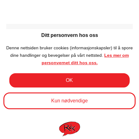
Ditt personvern hos oss
Denne nettsiden bruker cookies (informasjonskapsler) til å spore
dine handlinger og bevegelser på vårt nettsted.
Les mer om
personvernet ditt hos oss.
OK
Kun nødvendige
STÅ OPP-PRISEN FOR 2024
Stå-opp prisen
By
nestleder
31/03/2026
STÅ OPP-PRISEN for 2024 STÅ OPP-PRISEN er
stand up-sjangerens egen bransjepris og Reis Deg