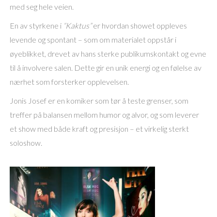
med seg hele veien.
En av styrkene i
“Kaktus”
er hvordan showet oppleves
levende og spontant – som om materialet oppstår i
øyeblikket, drevet av hans sterke publikumskontakt og evne
til å involvere salen. Dette gir en unik energi og en følelse av
nærhet som forsterker opplevelsen.
Jonis Josef er en komiker som tør å teste grenser, som
treffer på balansen mellom humor og alvor, og som leverer
et show med både kraft og presisjon – et virkelig sterkt
soloshow.