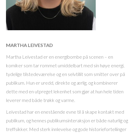
MARTHA LEIVESTAD
Martha Leivestad er en energibombe på scenen – en
komiker som tar rommet umiddelbart med sin høye energi,
tydelige tilstedeværelse og en selvtillit som smitter over på
publikum. Hun er uredd, direkte og ærlig, og kombinerer
dette med en utpreget lekenhet som gjør at hun hele tiden
leverer med både trøkk og varme.
Leivestad har en enestående evne til å skape kontakt med
publikum, og hennes publikumsinteraksjon er både naturlig og
treffsikker. Med sterk innlevelse og gode historiefortellinger