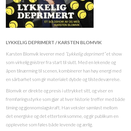
LYKKELIG DEPRIMERT / KARSTEN BLOMVIK
Karsten Blomvik leverer med
“Lykkelig deprimert”
et show
som virkelig gnistrer fra start til slutt. Med en lekende og
åpen tilnærming til scenen, kombinerer han høy energi med
en sårbarhet som gir materialet dybde og tilstedeværelse.
Blomvik er direkte og presis i uttrykket sitt, og viser en
fremføringsstyrke som gjør at hver historie treffer med både
timing og gjennomslagskraft. Han veksler sømløst mellom
det energiske og det ettertenksomme, og gir publikum en
opplevelse som føles både levende og ærlig.