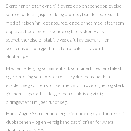
Skard har en egen evne til å bygge opp en sceneopplevelse
som er både engasjerende og uforutsigbar, der publikum blir
med på reisen inn i det absurde, og belønnes med latter som
oppleves både overraskende og treffsikker. Hans
scenetilværelse er stabil, trygg og full av egenart – en
kombinasjon som gjør ham til en publikumsfavoritt i
klubbmiljøet.
Med en tydelig og konsistent stil, kombinert med en dialekt
og fremtoning som forsterker uttrykket hans, har han
etablert seg som en komiker med stor troverdighet og sterk
gjennomslagskraft. I tillegg er han en aktiv og viktig
bidragsyter til miljøet rundt seg.
Hans Magne Skard er unik, engasjerende og dypt forankret i
klubbscenen – og en verdig kandidat til prisen for Årets
klubbkomiker 2025.