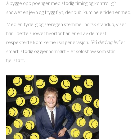
å bygge opp poenger med stødig timing og kontroll gir
showet en jevn og trygg flyt, der publikum hele tiden er med.
Med en tydelig og særegen stemme i norsk standup, viser
han i dette showet hvorfor han er en av de mest
respekterte komikerne i sin generasjon.
“På død og liv”
er
smart, stødig og gjennomført – et soloshow som står
fjellstøtt.