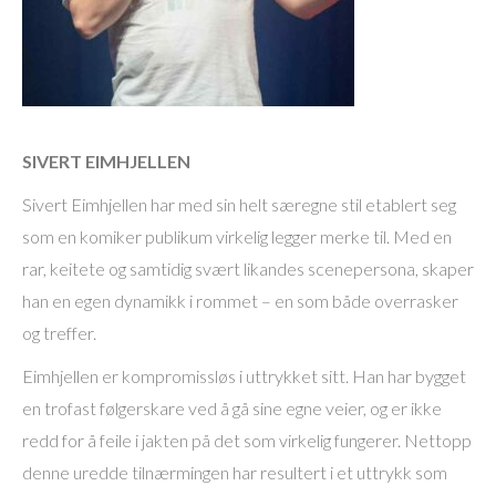
SIVERT EIMHJELLEN
Sivert Eimhjellen har med sin helt særegne stil etablert seg
som en komiker publikum virkelig legger merke til. Med en
rar, keitete og samtidig svært likandes scenepersona, skaper
han en egen dynamikk i rommet – en som både overrasker
og treffer.
Eimhjellen er kompromissløs i uttrykket sitt. Han har bygget
en trofast følgerskare ved å gå sine egne veier, og er ikke
redd for å feile i jakten på det som virkelig fungerer. Nettopp
denne uredde tilnærmingen har resultert i et uttrykk som