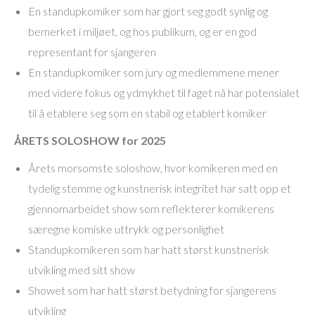
En standupkomiker som har gjort seg godt synlig og
bemerket i miljøet, og hos publikum, og er en god
representant for sjangeren
En standupkomiker som jury og medlemmene mener
med videre fokus og ydmykhet til faget nå har potensialet
til å etablere seg som en stabil og etablert komiker
ÅRETS SOLOSHOW for 2025
Årets morsomste soloshow, hvor komikeren med en
tydelig stemme og kunstnerisk integritet har satt opp et
gjennomarbeidet show som reflekterer komikerens
særegne komiske uttrykk og personlighet
Standupkomikeren som har hatt størst kunstnerisk
utvikling med sitt show
Showet som har hatt størst betydning for sjangerens
utvikling