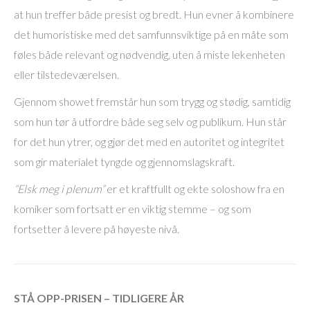
at hun treffer både presist og bredt. Hun evner å kombinere
det humoristiske med det samfunnsviktige på en måte som
føles både relevant og nødvendig, uten å miste lekenheten
eller tilstedeværelsen.
Gjennom showet fremstår hun som trygg og stødig, samtidig
som hun tør å utfordre både seg selv og publikum. Hun står
for det hun ytrer, og gjør det med en autoritet og integritet
som gir materialet tyngde og gjennomslagskraft.
“Elsk meg i plenum”
er et kraftfullt og ekte soloshow fra en
komiker som fortsatt er en viktig stemme – og som
fortsetter å levere på høyeste nivå.
STÅ OPP-PRISEN – TIDLIGERE ÅR