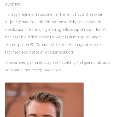
øyeblikk.
I tillegg til egne prestasjoner, er han en viktig bidragsyter i
miljøet gjennom klubbdrift og konseptshow, og viser en
dedikasjon til både sjangeren og fellesskapet rundt den. At
han også ble tildelt prisen for «Årets humorspire» under
Humorprisen 2025, understreker det mange allerede har
fått med seg: dette er et stjerneskudd.
Alon er energisk, uredd og i rask utvikling – et gjennombrudd
som både merkes og lover stort.