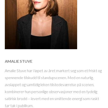
AMALIE STUVE
Amalie Stuve har i løpet av året markert seg som et friskt og
spennende tilskudd til standupscenen. Med en naturlig,
avslappet og samtidig leken tilstedeværelse på scenen,
kombinerer hun personlige observasjoner med en tydelig
satirisk brodd – levert med en smittende energi som raskt
tar tak i publikum.