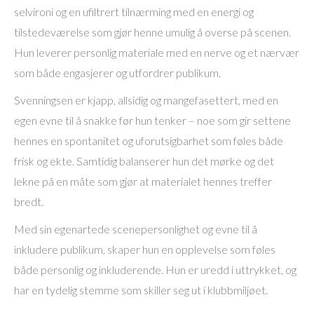
selvironi og en ufiltrert tilnærming med en energi og
tilstedeværelse som gjør henne umulig å overse på scenen.
Hun leverer personlig materiale med en nerve og et nærvær
som både engasjerer og utfordrer publikum.
Svenningsen er kjapp, allsidig og mangefasettert, med en
egen evne til å snakke før hun tenker – noe som gir settene
hennes en spontanitet og uforutsigbarhet som føles både
frisk og ekte. Samtidig balanserer hun det mørke og det
lekne på en måte som gjør at materialet hennes treffer
bredt.
Med sin egenartede scenepersonlighet og evne til å
inkludere publikum, skaper hun en opplevelse som føles
både personlig og inkluderende. Hun er uredd i uttrykket, og
har en tydelig stemme som skiller seg ut i klubbmiljøet.