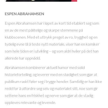
ESPEN ABRAHAMSEN
Espen Abrahamsen har i løpet av kort tid etablert seg som
en av de mest pålitelige og skarpe stemmene på
klubbscenen. Med et uttrykk preget av ro, trygghet og en
tydelig evne til å teste nytt materiale, viser han en komiker
som hele tiden er i utvikling – og som aldri hviler på det han
allerede har oppnådd.
Abrahamsen kombinerer aktuell humor med solid
historiefortelling, og leverer med en stødighet som gjør at
publikum raskt føler seg i trygge hender. Samtidig er han ikke
redd for å utfordre seg selv og materialet sitt, noe som gir
settene hans en friskhet og nerve som gjør at de stadig
oppleves relevante og levende.