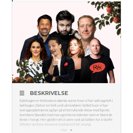
BESKRIVELSE
Eplehagen er festivalens største scene hvor vi har satt opp telt i
bakhagen. Det er en helt unik atmosfære i teltet hvor vi har
lyst opp epletrærne og byr på et forrykende show med kjente
komikere blandet med nye og erfarne talenter som er blant de
beste i Norge. Her gjelder det å være rask på labben for å skaffe
billetter da disse showene tradisjonelt bli utsolgt.
Mer