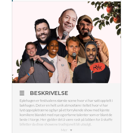
BESKRIVELSE
Eplehagen er festivalens største scene hvor vi har satt opp telt i
bakhagen. Det er en helt unik atmosfære i teltet hvor vi har
lyst opp epletrærne og byr på et forrykende show med kjente
komikere blandet med nye og erfarne talenter som er blant de
beste i Norge. Her gjelder det å være rask på labben for å skaffe
billetter da disse showene tradisjonelt bli utsolgt.
Mer