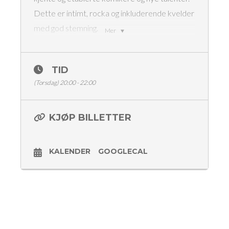
Dette er intimt, rocka og inkluderende kvelder
med god stemning.
Mer
Nora Svenningsen
Simon Nitche
TID
Frida Homlung
(Torsdag) 20:00 - 22:00
Laurits Lungaard
Daniel Rove
Konferansier Jånni K.
KJØP BILLETTER
Dørene åpner kl 18:00
Showstart kl 20:00
KALENDER
GOOGLECAL
Matservering
Billetter 180,- (vipps i døra / ticketmaster)
Aldersgrense 18 år
Med forbehold om endringer i programmet