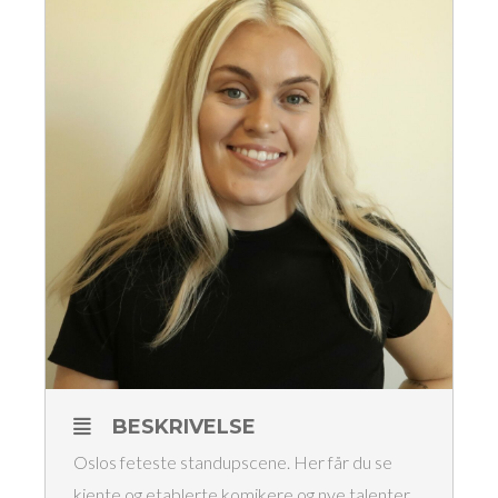
BESKRIVELSE
Oslos feteste standupscene. Her får du se
kjente og etablerte komikere og nye talenter.