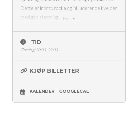
Dette er intimt, rocka og inkluderende kvelder
med god stemning.
Mer
Jonna Støme
Mert Arslan
TID
Joakim Olsen
(Torsdag) 20:00 - 22:00
Ariell Osmundsen
Roble Adareh
Konferansier Jånni K.
KJØP BILLETTER
Dørene åpner kl 18:00
Showstart kl 20:00
KALENDER
GOOGLECAL
Matservering
Billetter 180,- (vipps i døra / ticketmaster)
Aldersgrense 18 år
Med forbehold om endringer i programmet