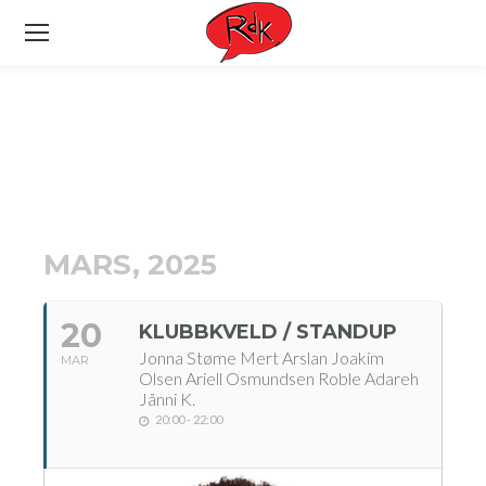
MARS, 2025
20
KLUBBKVELD / STANDUP
Jonna Støme Mert Arslan Joakim
MAR
Olsen Ariell Osmundsen Roble Adareh
Jånni K.
20:00 - 22:00