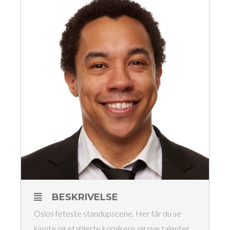
BESKRIVELSE
Oslos feteste standupscene. Her får du se
kjente og etablerte komikere og nye talenter.