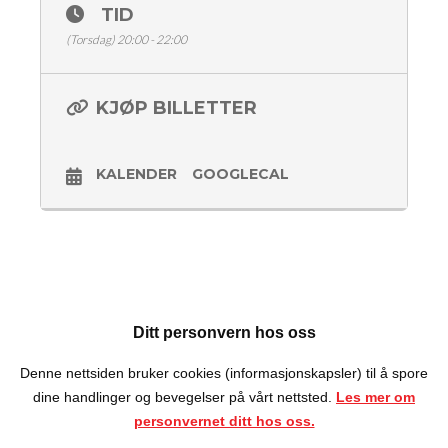
Aleksander Økland
TID
Martine Ryen Jomark
(Torsdag) 20:00 - 22:00
Konferansier Jånni K
Dørene åpner kl 18:00
KJØP BILLETTER
Showstart kl 20:00
Matservering
Billetter 180,- (vipps i døra / ticketmaster)
KALENDER
GOOGLECAL
Aldersgrense 18 år
Med forbehold om endringer i programmet
Ditt personvern hos oss
Denne nettsiden bruker cookies (informasjonskapsler) til å spore
dine handlinger og bevegelser på vårt nettsted.
Les mer om
personvernet ditt hos oss.