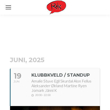
JUNI, 2025
19
KLUBBKVELD / STANDUP
Amalie Stuve Egil Skurdal Alon Fellus
JUN
Aleksander Økland Martine Ryen
Jomark Jånni K
20:00 - 22:00