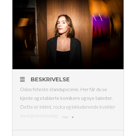
BESKRIVELSE
Oslos feteste standupscene. Her får du se
kjente og etablerte komikere og nye talenter.
Dette er intimt, rocka og inkluderende kvelder
med god stemning.
Mer
Amalie Stuve
Egil Skurdal
Alon Fellus