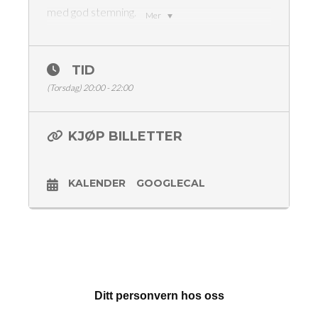
med god stemning.
Mer
Kim Hafskjær
Joachim Skage
TID
Ane Glendanger
(Torsdag) 20:00 - 22:00
Aleksander Økland
Emil Bjørgaas
Jånni K.
KJØP BILLETTER
Dørene åpner kl 18:00
Showstart kl 20:00
KALENDER
GOOGLECAL
Matservering
Billetter 180,- (vipps i døra / ticketmaster)
Aldersgrense 18 år
Med forbehold om endringer i programmet
Ditt personvern hos oss