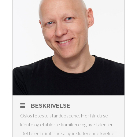
BESKRIVELSE
Oslos feteste standupscene. Her får du se
kjente og etablerte komikere og nye talenter.
Dette er intimt, rocka og inkluderende kvelder