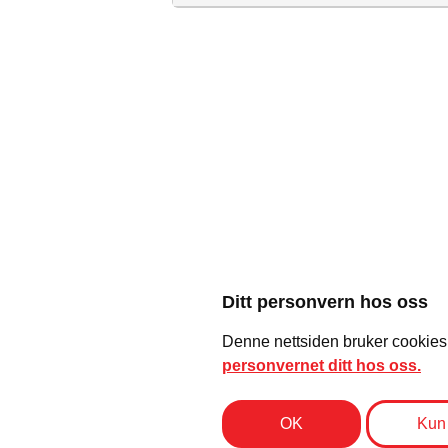
Ditt personvern hos oss
Reis Deg Komikerklubb
Denne nettsiden bruker cookies (
personvernet ditt hos oss.
Reis Deg Komikerkubb er Norges største og eldste
standupklubb. Vi har dyrket frem komikere siden 1994.
OK
Kun