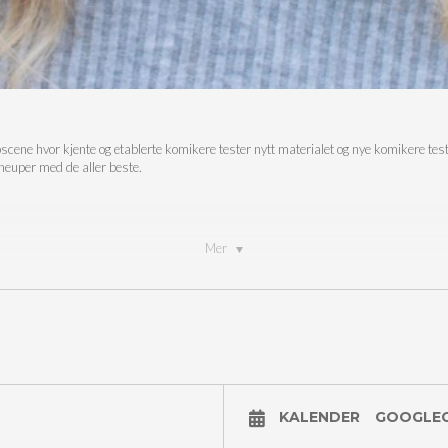
cene hvor kjente og etablerte komikere tester nytt materialet og nye komikere tester
lineuper med de aller beste.
Mer
UN SALG PÅ TICKETMASTER
KALENDER
GOOGLE
programmet