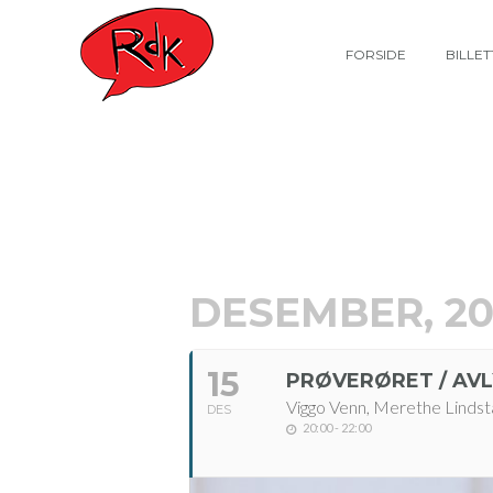
FORSIDE
BILLE
DESEMBER, 20
15
PRØVERØRET / AV
Viggo Venn, Merethe Lindst
DES
20:00 - 22:00