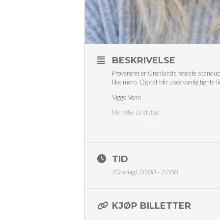
BESKRIVELSE
Prøverøret er Grønlands feteste standups
like moro. Og det blir usedvanlig tighte 
Viggo Venn
Merethe Lindstad
Marlene Stavrum
Sofie Frøysaa
TID
Thorvald Aschim
(Onsdag) 20:00 - 22:00
Konferansier Anders Tangenes
Inngang 150,- (ink. avgift) K
KJØP BILLETTER
Aldersgrense 18 år
Med forbehold om endringer i 