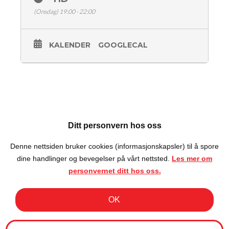
Torbjørn Melbye
(Onsdag) 19:00 - 22:00
Konferansier Sofie Frøysaa
KALENDER
GOOGLECAL
Dørene åpner kl 19:00
Showstart kl 20:00
Inngang 100,- (KÆSJ OG KORT)
Aldersgrense 18 år
Med forbehold om endringer i programmet
Ditt personvern hos oss
Denne nettsiden bruker cookies (informasjonskapsler) til å spore
dine handlinger og bevegelser på vårt nettsted.
Les mer om
personvernet ditt hos oss.
OK
Reis Deg Komikerklubb