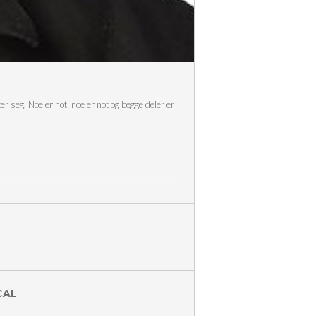
 seg. Noe er hot, noe er not og begge deler er
CAL