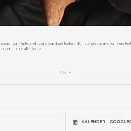
cene hvor kjente og etablerte komikere tester nytt materialet og nye komikere tester
lineuper med de aller beste.
Mer
KALENDER
GOOGLE