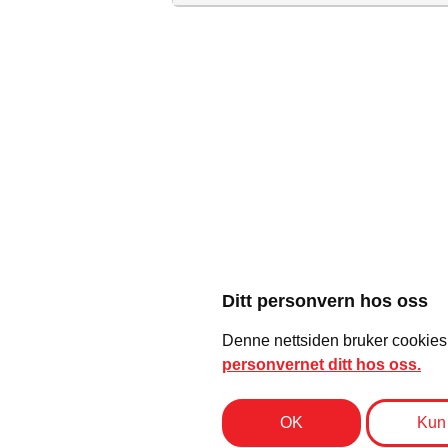
Billetter Ticketmaster
Aldersgrense 18 år
Med forbehold om endringer i 
Ditt personvern hos oss
Reis Deg Komikerklubb
Denne nettsiden bruker cookies (
personvernet ditt hos oss.
Reis Deg Komikerkubb er Norges største og eldste
standupklubb. Vi har dyrket frem komikere siden 1994.
OK
Kun