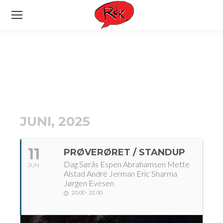
JUNI, 2025
11
PRØVERØRET / STANDUP
Dag Sørås Espen Abrahamsen Mette
JUN
Alstad André Jerman Eric Sharma
Jørgen Evesen
20:00 - 22:00