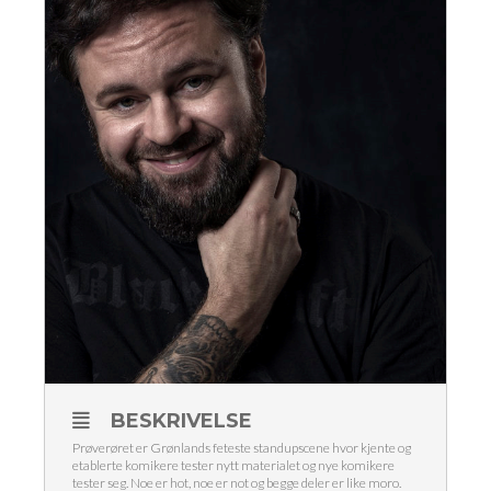
BESKRIVELSE
Prøverøret er Grønlands feteste standupscene hvor kjente og
etablerte komikere tester nytt materialet og nye komikere
tester seg. Noe er hot, noe er not og begge deler er like moro.