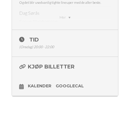
Og det blir usedvanlig tighte lineuper med de aller beste.
Dag Sørås
Mer
Espen Abrahamsen
Mette Alstad
André Jerman
TID
Eric Sharma
(Onsdag) 20:00 - 22:00
Konferansier
Jørgen Evesen
KJØP BILLETTER
Inngang 170,- (ink. avgift)
Billetter Ticketmaster eller Vipps i døra
KALENDER
GOOGLECAL
Aldersgrense 18 år
Med forbehold om endringer i programmet