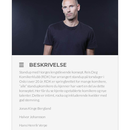
BESKRIVELSE
Standup med Norges lengstlevende konsept. Reis Deg
Komikerklubb (RDK) har arrangert standup på torsdager i
Oslo i over 20 år. RDK er springbrettet for mange komikere,
“alle” standupkomikere du kjenner har vært en del av dette
konseptet. Her får du se kjente og etablerte komikere og nye
talenter. Dette er intimt, rocka og inkluderende kvelder med
god stemning.
Jonas Kinge Bergland
Halvor Johansson
Hans Henrik Verpe