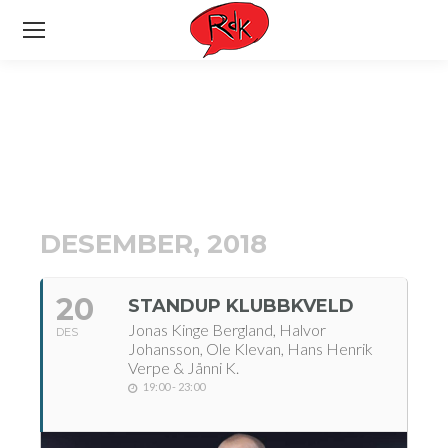
DESEMBER, 2018
20
STANDUP KLUBBKVELD
Jonas Kinge Bergland, Halvor
DES
Johansson, Ole Klevan, Hans Henrik
Verpe & Jånni K.
19:00 - 23:00