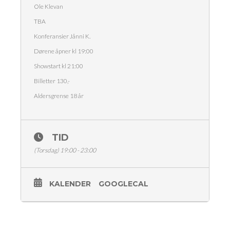
Ole Klevan
TBA
Konferansier Jånni K.
Dørene åpner kl 19:00
Showstart kl 21:00
Billetter 130,-
Aldersgrense 18 år
TID
(Torsdag) 19:00 - 23:00
KALENDER
GOOGLECAL