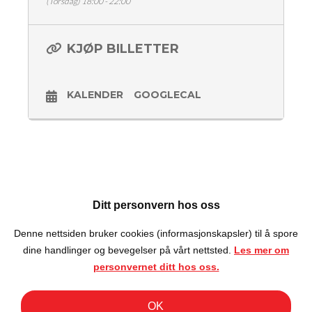
(Torsdag) 18:00 - 22:00
Aleksander Økland
Merethe Lindstad
Konferansier Jånni K.
KJØP BILLETTER
Dørene åpner kl 18:00
Showstart kl 20:00
KALENDER
GOOGLECAL
Billetter 150,-
Aldersgrense 18 år
Ditt personvern hos oss
Denne nettsiden bruker cookies (informasjonskapsler) til å spore
dine handlinger og bevegelser på vårt nettsted.
Les mer om
personvernet ditt hos oss.
OK