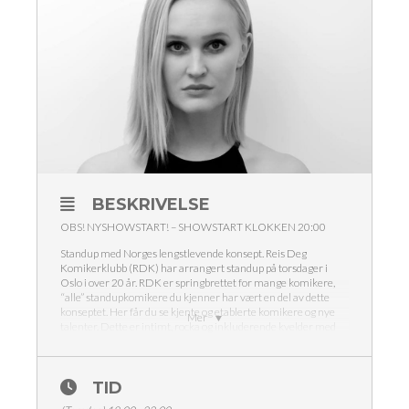
BESKRIVELSE
OBS! NYSHOWSTART! – SHOWSTART KLOKKEN 20:00
Standup med Norges lengstlevende konsept. Reis Deg
Komikerklubb (RDK) har arrangert standup på torsdager i
Oslo i over 20 år. RDK er springbrettet for mange komikere,
“alle” standupkomikere du kjenner har vært en del av dette
konseptet. Her får du se kjente og etablerte komikere og nye
Mer
talenter. Dette er intimt, rocka og inkluderende kvelder med
god stemning.
Sofie Frøysaa
Laurits Lundgaard
TID
Marlene Stavrum