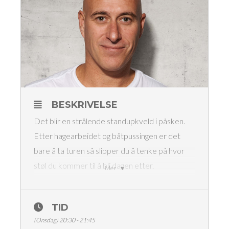
BESKRIVELSE
Det blir en strålende standupkveld i påsken.
Etter hagearbeidet og båtpussingen er det
bare å ta turen så slipper du å tenke på hvor
støl du kommer til å bli dagen etter.
Mer
André Jerman
Hani Hussein
TID
Alon Fellus
(Onsdag) 20:30 - 21:45
Mert Arslan