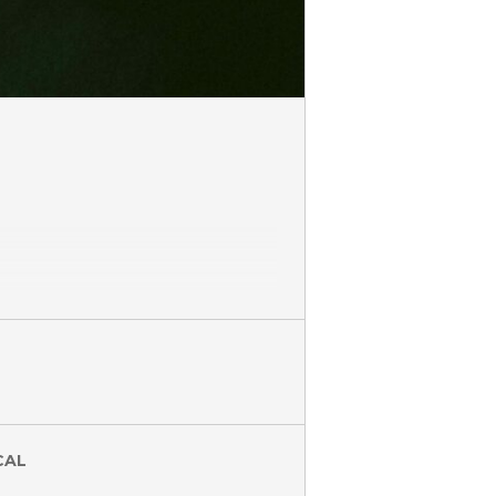
 Her ser du din nye favoritt komiker som du
 funky lokaler. Dette er intimt, rocka og
CAL