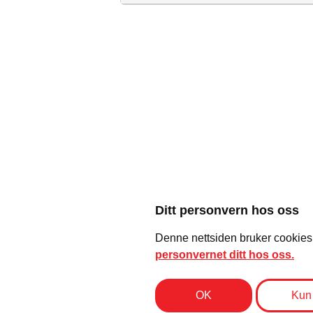
Kjøp billetter til standup show nå og bl
Dørene åpner kl 18:00
Showstart kl 20:00
Billetter 190,- (vipps i døra / ticketmast
Aldersgrense 18 år
Matservering
Med forbehold om endringer i programm
Ditt personvern hos oss
Reis Deg Komikerklubb
Denne nettsiden bruker cookies (
personvernet ditt hos oss.
Reis Deg Komikerkubb er Norges største og eldste
standupklubb. Vi har dyrket frem komikere siden 1994.
OK
Kun