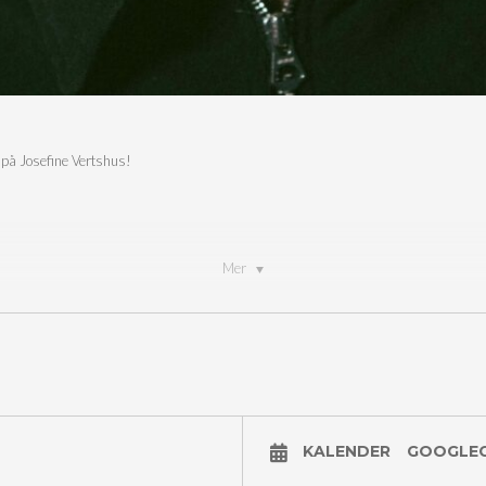
på Josefine Vertshus!
Mer
med blanding av kjente komikere, etablerte og nye talenter du aldri har sett før.
 som gir en herlig ramme for klubbstandup slik det skal oppleves, i mørke, trange og
 stemning.
KALENDER
GOOGLE
sefine Vertshus er komikernes favorittscene å opptre på.