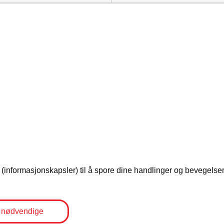
i med på mora!
er)
et
informasjonskapsler) til å spore dine handlinger og bevegelser 
 nødvendige