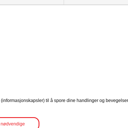
s i døra
programmet
informasjonskapsler) til å spore dine handlinger og bevegelser 
 nødvendige