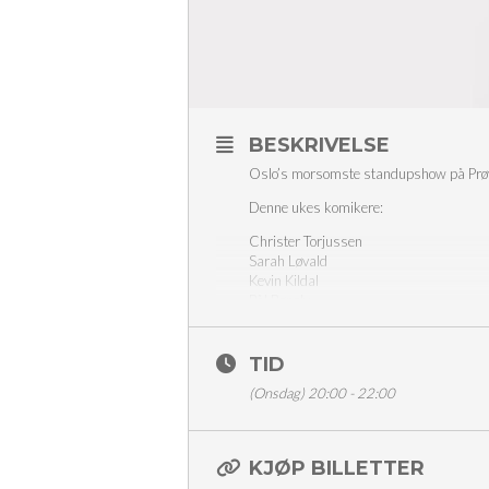
BESKRIVELSE
Oslo’s morsomste standupshow på Prøve
Denne ukes komikere:
Christer Torjussen
Sarah Løvald
Kevin Kildal
Pål Rønelv
Emil Grønmo
Hannah Lerfaldet
TID
Kjente komikere og nye talenter tester si
Opplev standup show med nerve og høy k
(Onsdag) 20:00 - 22:00
Opplev standup show med nerve og høy k
Det med god grunn at Prøverøret er komik
KJØP BILLETTER