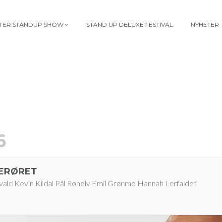
TTER STANDUP SHOW
STAND UP DELUXE FESTIVAL
NYHETER
6
ERØRET
øvald Kevin Kildal Pål Rønelv Emil Grønmo Hannah Lerfaldet