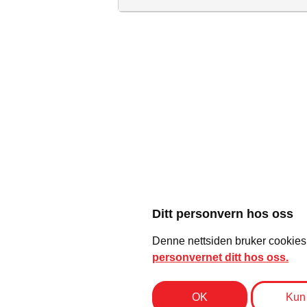
Inngang 180,- (ink. avgift)
Billetter Ticketmaster eller Vipp
Aldersgrense 18 år
Med forbehold om endringer i 
Kjøp billett til standup show nå!
Ditt personvern hos oss
Reis Deg Komikerklubb
Denne nettsiden bruker cookies (
personvernet ditt hos oss.
Reis Deg Komikerkubb er Norges største og eldste
standupklubb. Vi har dyrket frem komikere siden 1994.
OK
Kun