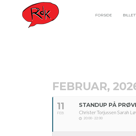
FORSIDE
BILLE
FEBRUAR, 202
11
STANDUP PÅ PRØV
Christer Torjussen Sarah L
FEB
20:00 - 22:00